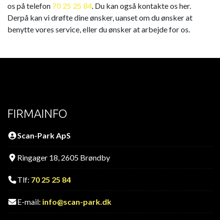
os på telefon
70 25 25 84
. Du kan også kontakte os her.
Derpå kan vi drøfte dine ønsker, uanset om du ønsker at
benytte vores service, eller du ønsker at arbejde for os.​
FIRMAINFO
Scan-Park ApS
Ringager 18, 2605 Brøndby
Tlf:
70 25 25 84
E-mail:
info@scan-park.dk