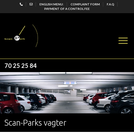
Gå
ENGLISH MENU:
COMPLAINT FORM
F.A.Q
PAYMENT OF A CONTROL FEE
til
hovedindhold
70 25 25 84
Scan-Parks vagter